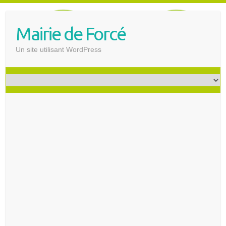
S
k
Mairie de Forcé
i
p
Un site utilisant WordPress
t
o
c
o
n
t
e
n
t