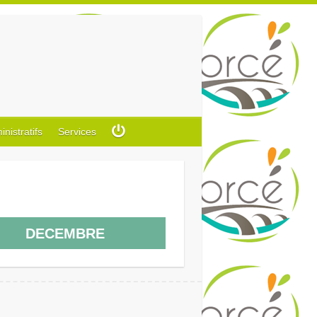
istratifs
Services
DECEMBRE