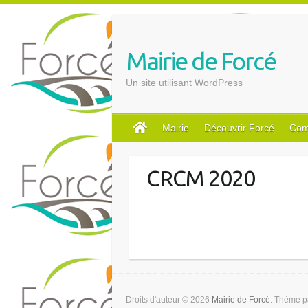
S
k
i
Mairie de Forcé
p
t
Un site utilisant WordPress
o
c
o
Mairie
Découvrir Forcé
Com
n
t
CRCM 2020
e
n
t
Droits d'auteur © 2026
Mairie de Forcé
. Thème 