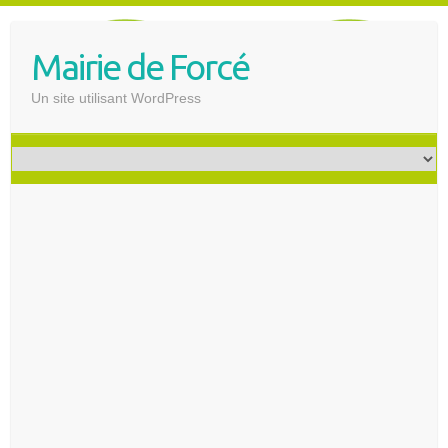
S
k
Mairie de Forcé
i
p
Un site utilisant WordPress
t
o
c
o
n
t
e
n
t