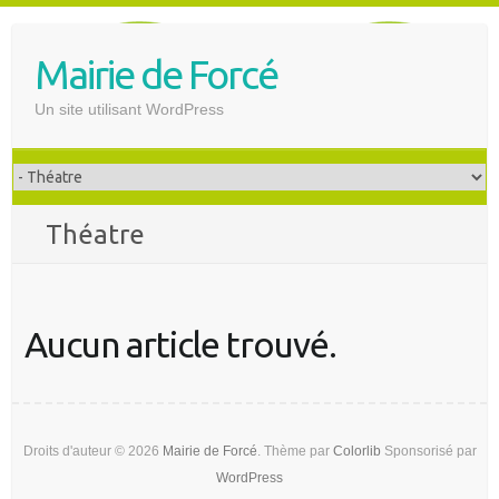
S
k
Mairie de Forcé
i
p
Un site utilisant WordPress
t
o
c
o
Théatre
n
t
e
n
Aucun article trouvé.
t
Droits d'auteur © 2026
Mairie de Forcé
. Thème par
Colorlib
Sponsorisé par
WordPress