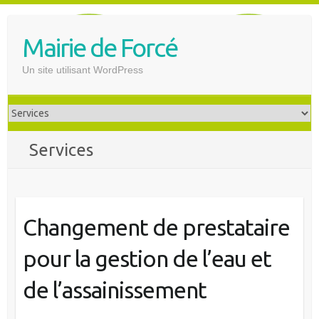
S
k
Mairie de Forcé
i
p
Un site utilisant WordPress
t
o
c
o
Services
n
t
e
n
t
Changement de prestataire
pour la gestion de l’eau et
de l’assainissement