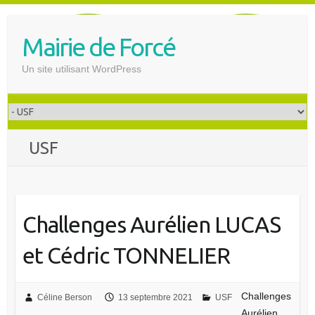
S
k
Mairie de Forcé
i
p
Un site utilisant WordPress
t
o
c
o
USF
n
t
e
n
t
Challenges Aurélien LUCAS
et Cédric TONNELIER
Challenges
Céline Berson
13 septembre 2021
USF
Aurélien