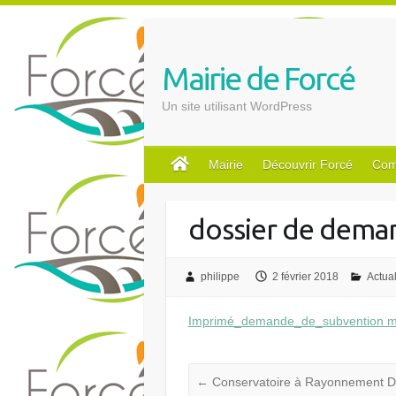
S
k
i
Mairie de Forcé
p
t
Un site utilisant WordPress
o
c
o
Mairie
Découvrir Forcé
Com
n
t
dossier de dema
e
n
t
philippe
2 février 2018
Actual
Imprimé_demande_de_subvention mo
←
Conservatoire à Rayonnement Dé