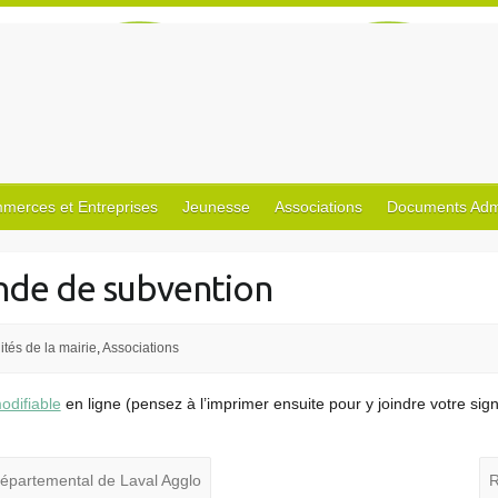
merces et Entreprises
Jeunesse
Associations
Documents Admin
nde de subvention
ités de la mairie
,
Associations
difiable
en ligne (pensez à l’imprimer ensuite pour y joindre votre sig
partemental de Laval Agglo
R