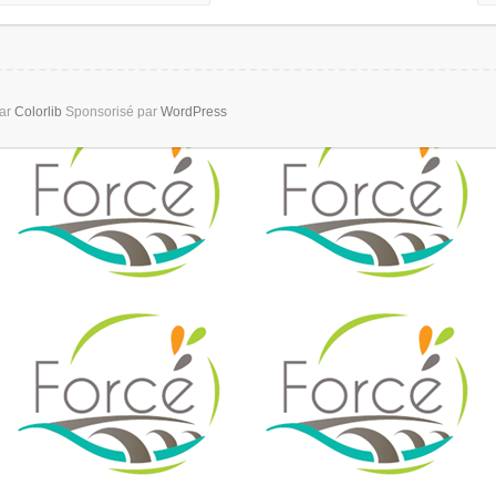
par
Colorlib
Sponsorisé par
WordPress