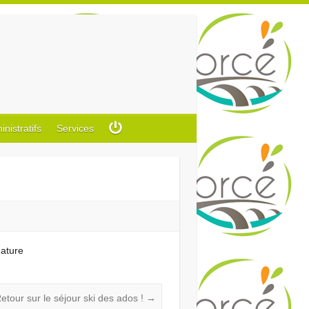
istratifs
Services
nature
etour sur le séjour ski des ados !
→