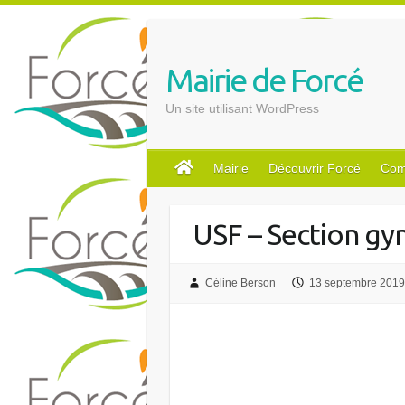
S
k
i
Mairie de Forcé
p
t
Un site utilisant WordPress
o
c
o
Mairie
Découvrir Forcé
Com
n
t
USF – Section gy
e
n
t
Céline Berson
13 septembre 2019