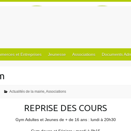
merces et Entreprises
Jeunesse
Associations
Documents Admin
m
Actualités de la mairie
,
Associations
REPRISE DES COURS
Gym Adultes et Jeunes de + de 16 ans : lundi à 20h30
Gym douce et Séniors : mardi à 9h15