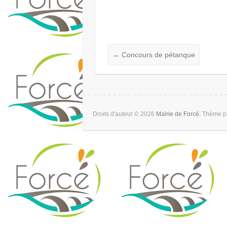
←
Concours de pétanque
Droits d'auteur © 2026
Mairie de Forcé
. Thème 