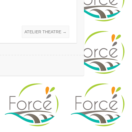
ATELIER THEATRE
→