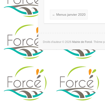
←
Menus janvier 2020
Droits d'auteur © 2026
Mairie de Forcé
. Thème 