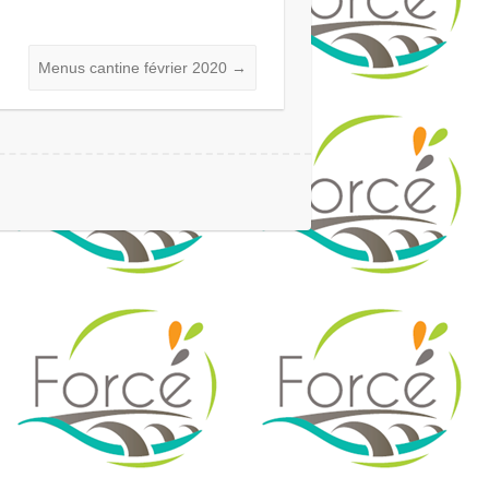
Menus cantine février 2020
→