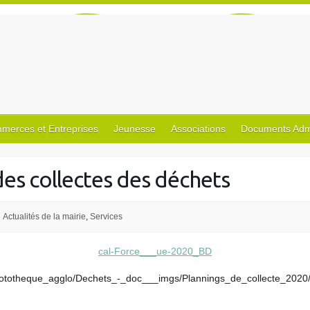
merces et Entreprises
Jeunesse
Associations
Documents Admin
es collectes des déchets
Actualités de la mairie
,
Services
cal-Force___ue-2020_BD
n/Phototheque_agglo/Dechets_-_doc___imgs/Plannings_de_collecte_202