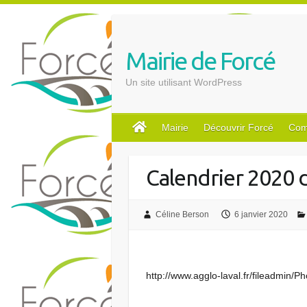
S
k
i
Mairie de Forcé
p
t
Un site utilisant WordPress
o
c
o
Mairie
Découvrir Forcé
Com
n
t
Calendrier 2020 d
e
n
t
Céline Berson
6 janvier 2020
http://www.agglo-laval.fr/fileadmi