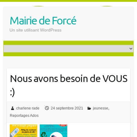
S
k
Mairie de Forcé
i
p
Un site utilisant WordPress
t
o
c
o
n
t
Nous avons besoin de VOUS
e
n
:)
t
charlene rade
24 septembre 2021
jeunesse
,
Reportages Ados