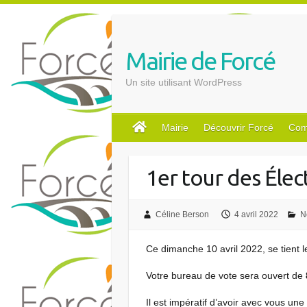
S
k
i
Mairie de Forcé
p
t
Un site utilisant WordPress
o
c
o
Mairie
Découvrir Forcé
Com
n
t
1er tour des Élec
e
n
t
Céline Berson
4 avril 2022
N
Ce dimanche 10 avril 2022, se tient le
Votre bureau de vote sera ouvert de
Il est impératif d’avoir avec vous une