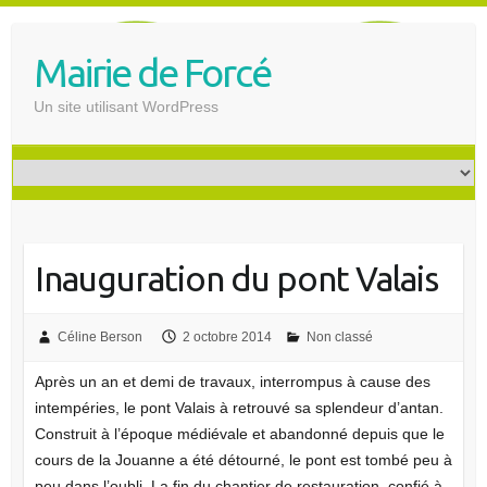
S
k
Mairie de Forcé
i
p
Un site utilisant WordPress
t
o
c
o
n
t
Inauguration du pont Valais
e
n
t
Céline Berson
2 octobre 2014
Non classé
Après un an et demi de travaux, interrompus à cause des
intempéries, le pont Valais à retrouvé sa splendeur d’antan.
Construit à l’époque médiévale et abandonné depuis que le
cours de la Jouanne a été détourné, le pont est tombé peu à
peu dans l’oubli. La fin du chantier de restauration, confié à