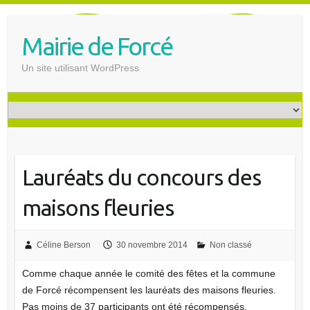
S
k
Mairie de Forcé
i
p
Un site utilisant WordPress
t
o
c
o
n
t
Lauréats du concours des
e
n
maisons fleuries
t
Céline Berson
30 novembre 2014
Non classé
Comme chaque année le comité des fêtes et la commune
de Forcé récompensent les lauréats des maisons fleuries.
Pas moins de 37 participants ont été récompensés.