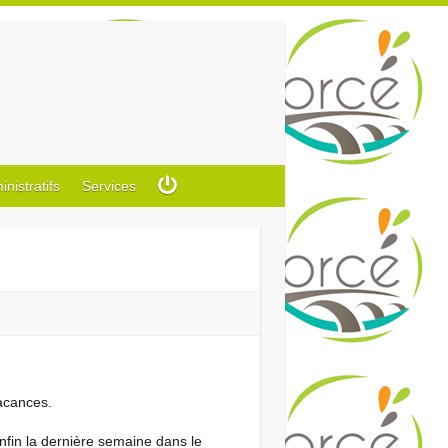
istratifs
Services
vacances.
enfin la dernière semaine dans le