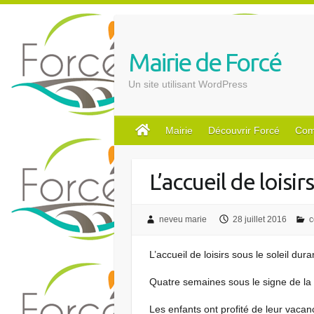
S
k
i
Mairie de Forcé
p
t
Un site utilisant WordPress
o
c
o
Mairie
Découvrir Forcé
Com
n
t
L’accueil de loisirs
e
n
t
neveu marie
28 juillet 2016
c
L’accueil de loisirs sous le soleil dura
Quatre semaines sous le signe de la b
Les enfants ont profité de leur vacan