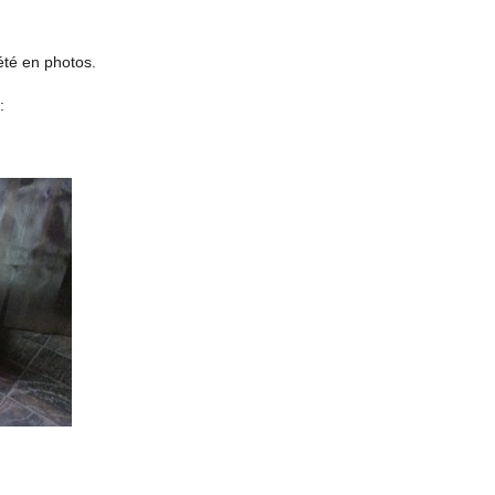
été en photos.
: