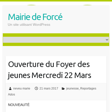
S
k
Mairie de Forcé
i
p
Un site utilisant WordPress
t
o
c
o
n
t
Ouverture du Foyer des
e
n
jeunes Mercredi 22 Mars
t
neveu marie
21 mars 2017
jeunesse
,
Reportages
Ados
NOUVEAUTÉ