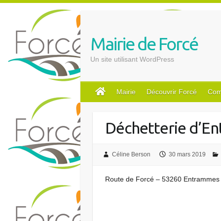
S
k
i
Mairie de Forcé
p
t
Un site utilisant WordPress
o
c
o
Mairie
Découvrir Forcé
Com
n
t
Déchetterie d’E
e
n
t
Céline Berson
30 mars 2019
Route de Forcé – 53260 Entrammes