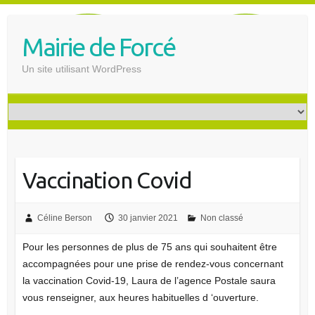
S
k
Mairie de Forcé
i
p
Un site utilisant WordPress
t
o
c
o
n
t
Vaccination Covid
e
n
t
Céline Berson
30 janvier 2021
Non classé
Pour les personnes de plus de 75 ans qui souhaitent être
accompagnées pour une prise de rendez-vous concernant
la vaccination Covid-19, Laura de l’agence Postale saura
vous renseigner, aux heures habituelles d ‘ouverture.