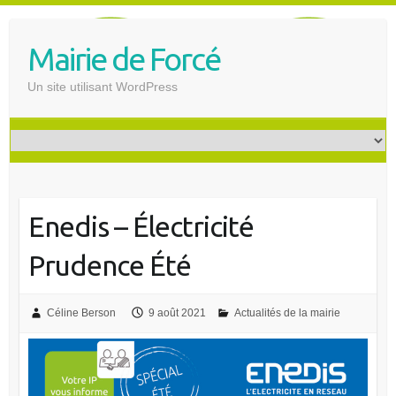
S
k
Mairie de Forcé
i
p
Un site utilisant WordPress
t
o
c
o
n
t
Enedis – Électricité
e
n
Prudence Été
t
Céline Berson
9 août 2021
Actualités de la mairie