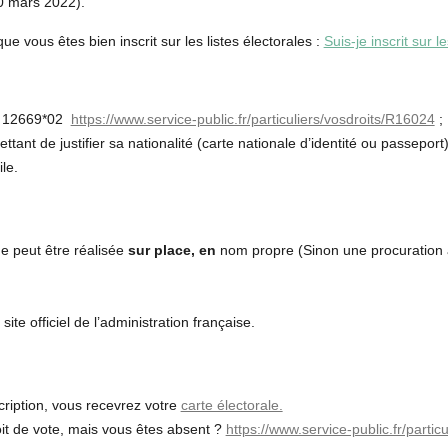
30 mars 2022).
e vous êtes bien inscrit sur les listes électorales :
Suis-je inscrit sur
n° 12669*02
https://www.service-public.fr/particuliers/vosdroits/R16024
;
ttant de justifier sa nationalité (carte nationale d’identité ou passeport)
ile.
e peut être réalisée
sur place,
en
nom propre (Sinon une procuration a
e site officiel de l’administration française.
scription, vous recevrez votre
carte électorale.
oit de vote, mais vous êtes absent ?
https://www.service-public.fr/partic