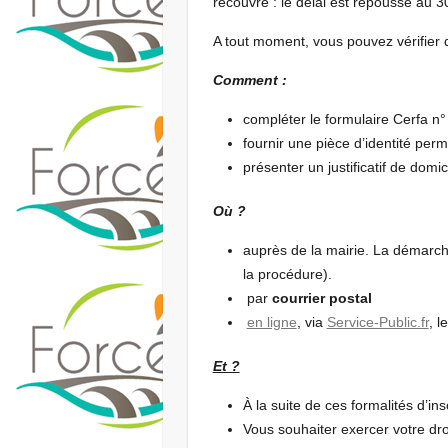
recouvré : le délai est repoussé au 
A tout moment, vous pouvez vérifier qu
Comment :
compléter le formulaire Cerfa 
fournir une pièce d’identité perme
présenter un justificatif de domic
Où ?
auprès de la mairie. La démarch
la procédure).
par
courrier postal
en ligne
, via
Service-Public.fr
, l
Et ?
À la suite de ces formalités d’in
Vous souhaiter exercer votre dr