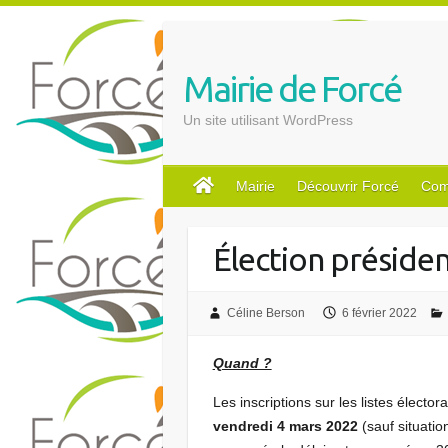
S
k
i
Mairie de Forcé
p
t
Un site utilisant WordPress
o
c
o
Mairie
Découvrir Forcé
Com
n
t
Élection président
e
n
t
Céline Berson
6 février 2022
Quand ?
Les inscriptions sur les listes électo
vendredi 4 mars 2022
(sauf situatio