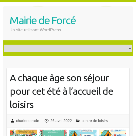
S
k
Mairie de Forcé
i
p
Un site utilisant WordPress
t
o
c
o
n
t
A chaque âge son séjour
e
n
pour cet été à l’accueil de
t
loisirs
charlene rade
26 avril 2022
centre de loisirs