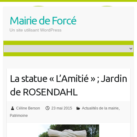
S
k
Mairie de Forcé
i
p
Un site utilisant WordPress
t
o
c
o
n
t
La statue « L’Amitié » ; Jardin
e
n
de ROSENDAHL
t
Céline Berson
23 mai 2015
Actualités de la mairie
,
Patrimoine