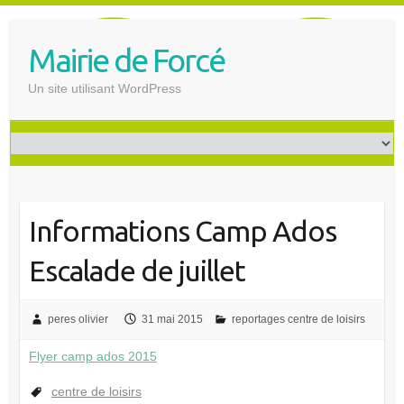
S
k
Mairie de Forcé
i
p
Un site utilisant WordPress
t
o
c
o
n
t
Informations Camp Ados
e
n
Escalade de juillet
t
peres olivier
31 mai 2015
reportages centre de loisirs
Flyer camp ados 2015
centre de loisirs