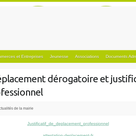
merces et Entreprises
Jeunesse
Associations
Documents Admin
placement dérogatoire et justific
fessionnel
ctualités de la mairie
Justificatif_de_deplacement_professionnel
attestation-deplacement-fr