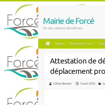
S
k
i
Mairie de Forcé
p
t
Un site utilisant WordPress
o
c
o
Mairie
Découvrir Forcé
Com
n
t
Attestation de dé
e
n
déplacement pro
t
Céline Berson
3 avril 2020
A