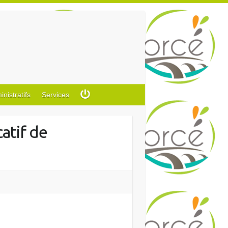
istratifs
Services
atif de