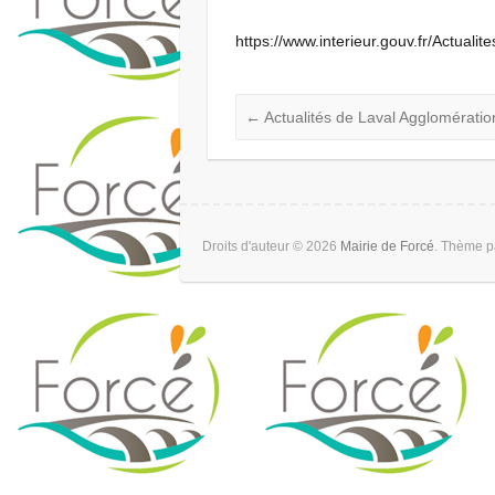
https://www.interieur.gouv.fr/Actuali
←
Actualités de Laval Agglomératio
Droits d'auteur © 2026
Mairie de Forcé
. Thème 