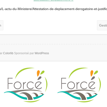
tes/L-actu-du-Ministere/Attestation-de-deplacement-derogatoire-et-justif
n
Gest
par
Colorlib
Sponsorisé par
WordPress