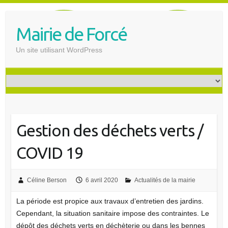
S
k
Mairie de Forcé
i
p
Un site utilisant WordPress
t
o
c
o
n
t
Gestion des déchets verts /
e
n
COVID 19
t
Céline Berson
6 avril 2020
Actualités de la mairie
La période est propice aux travaux d’entretien des jardins.
Cependant, la situation sanitaire impose des contraintes. Le
dépôt des déchets verts en déchèterie ou dans les bennes