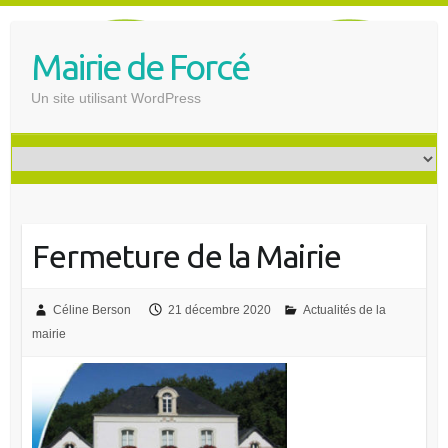
S
k
Mairie de Forcé
i
p
Un site utilisant WordPress
t
o
c
o
n
t
Fermeture de la Mairie
e
n
t
Céline Berson
21 décembre 2020
Actualités de la
mairie