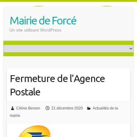
S
k
Mairie de Forcé
i
p
Un site utilisant WordPress
t
o
c
o
n
t
Fermeture de l’Agence
e
n
Postale
t
Céline Berson
21 décembre 2020
Actualités de la
mairie