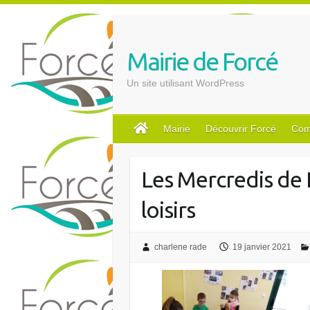
S
k
i
Mairie de Forcé
p
t
Un site utilisant WordPress
o
c
o
Mairie
Découvrir Forcé
Com
n
t
Les Mercredis de 
e
n
loisirs
t
charlene rade
19 janvier 2021