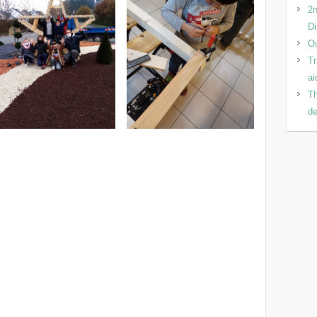
2n
Di
Ou
Tr
ai
Th
de