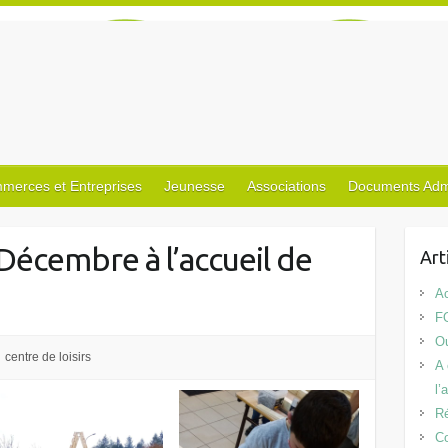
merces et Entreprises
Jeunesse
Associations
Documents Admin
Décembre à l’accueil de
Art
Ac
F
Ou
centre de loisirs
A 
l’
Ré
Co