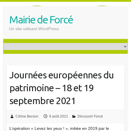
S
k
Mairie de Forcé
i
p
Un site utilisant WordPress
t
o
c
o
n
t
Journées européennes du
e
n
patrimoine – 18 et 19
t
septembre 2021
Céline Berson
9 août 2021
Découvrir Forcé
L’opération « Levez les yeux ! », initiée en 2019 par le