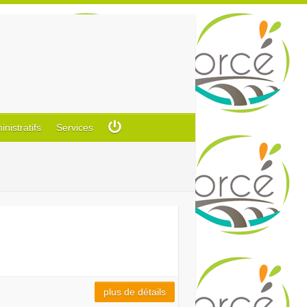
istratifs
Services
2
plus de détails