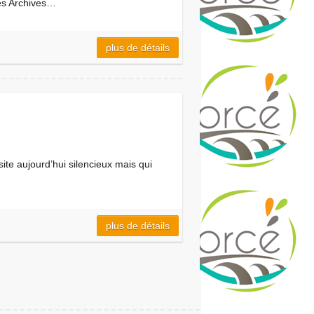
es Archives…
plus de détails
te aujourd’hui silencieux mais qui
plus de détails