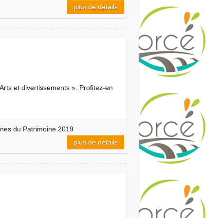
plus de détails
ts et divertissements ». Profitez-en
nes du Patrimoine 2019
plus de détails