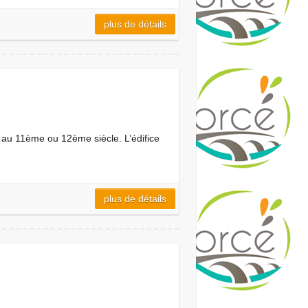
plus de détails
nt au 11ème ou 12ème siècle. L’édifice
plus de détails