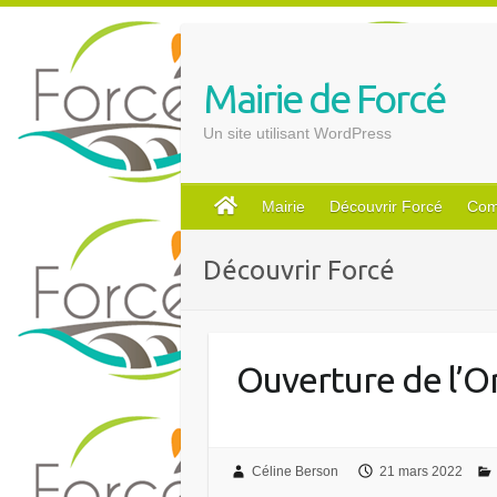
S
k
i
Mairie de Forcé
p
t
Un site utilisant WordPress
o
c
o
Mairie
Découvrir Forcé
Com
n
t
Découvrir Forcé
e
n
t
Ouverture de l’Or
Céline Berson
21 mars 2022