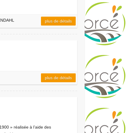
OSENDAHL
plus de détails
plus de détails
900 » réalisée à l’aide des